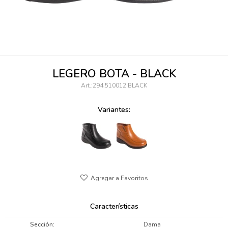
095900346
094499984
097538242
LEGERO BOTA - BLACK
095102131
294.510012 BLACK
095900371
Variantes:
095900382
095900344
094499894
095900361
Características
095900369
Sección
Dama