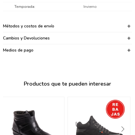
095900374
Temporada
Invierno
095900376
Métodos y costos de envío
097080133
Cambios y Devoluciones
096433997
Medios de pago
095101509
097541983
094841050
Productos que te pueden interesar
095660015
095900341
097053671
095272924