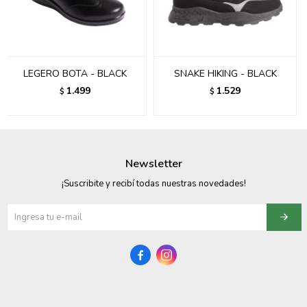
095900358
095409228
LEGERO BOTA - BLACK
SNAKE HIKING - BLACK
095900359
1.499
1.529
$
$
095101550
095900383
Newsletter
095900383
¡Suscribite y recibí todas nuestras novedades!
095900354

