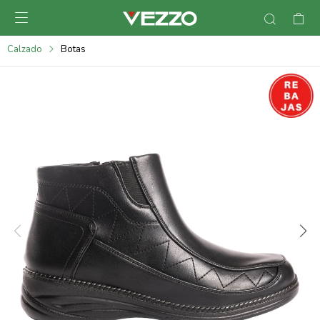

095900378
Calzado
Botas
095900365
095900383
095305135
095271242
095900355
095900340
095900372
095101429
095277079