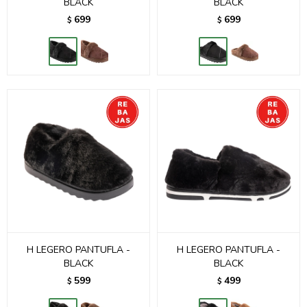
BLACK
BLACK
699
699
$
$
H LEGERO PANTUFLA -
H LEGERO PANTUFLA -
BLACK
BLACK
599
499
$
$