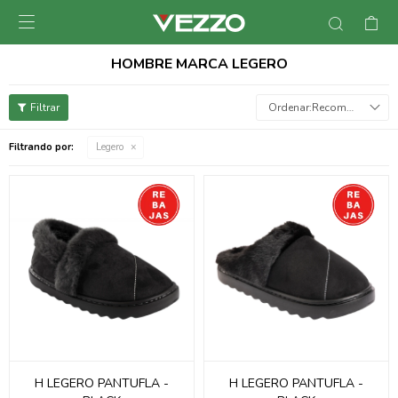

HOMBRE MARCA LEGERO
Recomendados
Filtrando por:
Legero
H LEGERO PANTUFLA -
H LEGERO PANTUFLA -