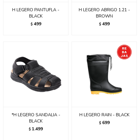
H LEGERO PANTUFLA -
H LEGERO ABRIGO 1.21 -
BLACK
BROWN
499
499
$
$
*H LEGERO SANDALIA -
H LEGERO RAIN - BLACK
BLACK
699
$
1.499
$