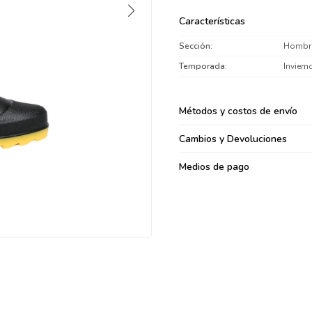
095900371
Características
095900382
Sección
Hombr
095900344
094499894
Temporada
Inviern
095900361
095900369
Métodos y costos de envío
095900374
Cambios y Devoluciones
095900376
097080133
Medios de pago
096433997
095101509
097541983
094841050
095660015
095900341
097053671
095272924