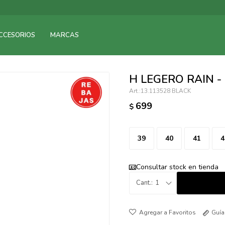
095900375
CCESORIOS
MARCAS
095900378
095900365
095900383
H LEGERO RAIN 
095305135
13.113528 BLACK
095271242
699
$
095900355
095900340
095900372
39
40
41
4
095101429
095277079
Consultar stock en tienda
095900346
1
094499984
097538242
Guía
095102131