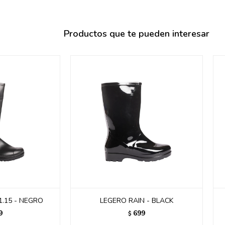
095900358
095409228
Productos que te pueden interesar
095900359
095101550
095900383
095900383
095900354
1.15 - NEGRO
LEGERO RAIN - BLACK
9
699
$