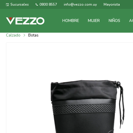
Sucursales
0800 8557
info@vezzo.com.uy
Mayorista
HOMBRE
MUJER
NIÑOS
A
Calzado
Botas