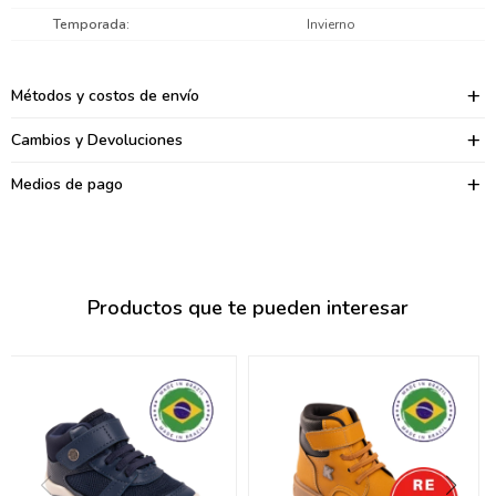
095900374
Temporada
Invierno
095900376
Métodos y costos de envío
097080133
Cambios y Devoluciones
096433997
Medios de pago
095101509
097541983
094841050
Productos que te pueden interesar
095660015
095900341
097053671
095272924