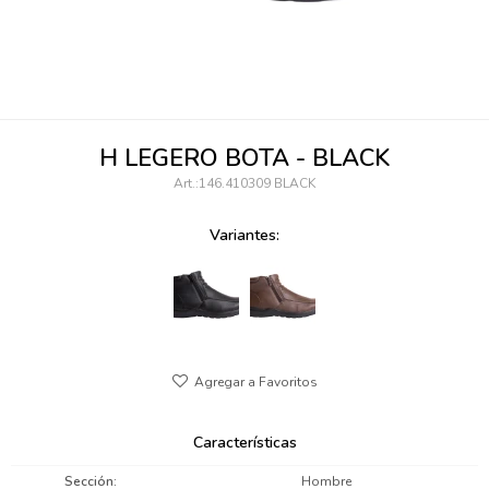
095900346
094499984
097538242
H LEGERO BOTA - BLACK
095102131
146.410309 BLACK
095900371
Variantes:
095900382
095900344
094499894
095900361
Características
095900369
Sección
Hombre