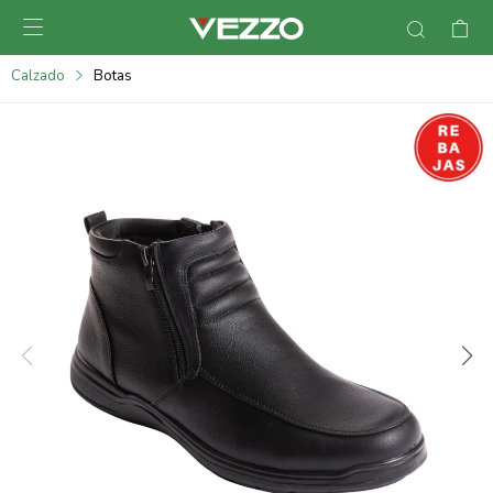

095900378
Calzado
Botas
095900365
095900383
095305135
095271242
095900355
095900340
095900372
095101429
095277079