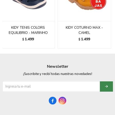
095900358
095409228
KIDY TENIS COLORS
KIDY COTURNO MAX -
095900359
EQUILIBRIO - MARINHO
CAMEL
1.499
1.499
$
$
095101550
095900383
095900383
Newsletter
095900354
¡Suscribite y recibí todas nuestras novedades!

