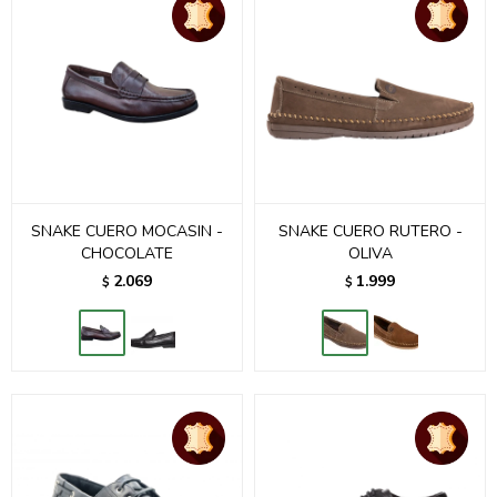
SNAKE CUERO MOCASIN -
SNAKE CUERO RUTERO -
CHOCOLATE
OLIVA
2.069
1.999
$
$