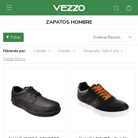

ZAPATOS HOMBRE
Recomendados
Filtrando por:
Calzado
Zapatos
Temporada:
Todo el año
Quitar filtros