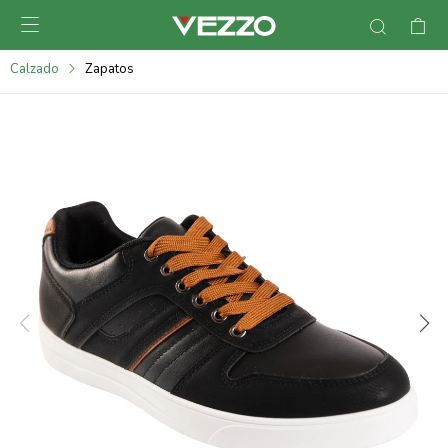

095900378
Calzado
Zapatos
095900365
095900383
095305135
095271242
095900355
095900340
095900372
095101429
095277079