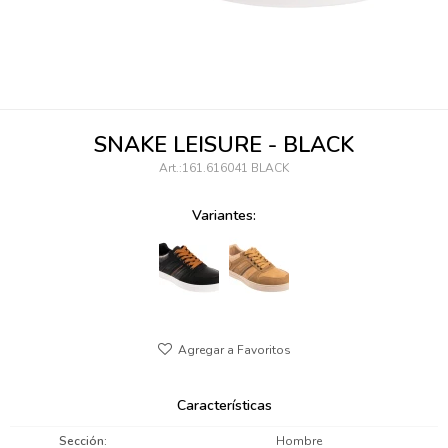
095900346
094499984
097538242
SNAKE LEISURE - BLACK
095102131
161.616041 BLACK
095900371
Variantes:
095900382
095900344
094499894
095900361
Características
095900369
Sección
Hombre