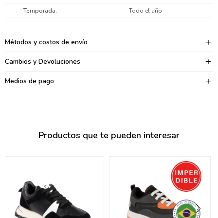
095900374
Temporada
Todo el año
095900376
Métodos y costos de envío
097080133
Cambios y Devoluciones
096433997
Medios de pago
095101509
097541983
094841050
Productos que te pueden interesar
095660015
095900341
097053671
095272924