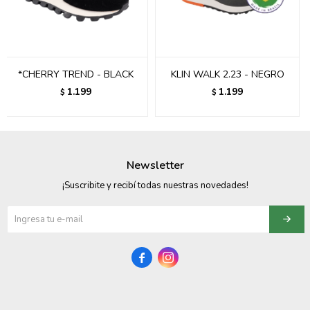
095900358
095409228
*CHERRY TREND - BLACK
KLIN WALK 2.23 - NEGRO
095900359
1.199
1.199
$
$
095101550
095900383
Newsletter
095900383
¡Suscribite y recibí todas nuestras novedades!
095900354

