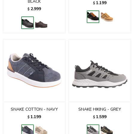
BLACK
1.199
$
2.999
$
SNAKE COTTON - NAVY
SNAKE HIKING - GREY
1.199
1.599
$
$