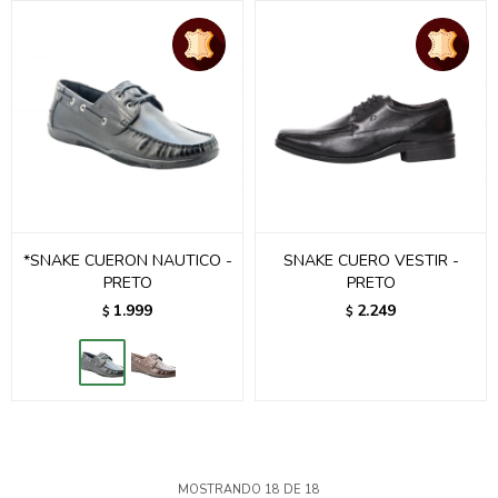
*SNAKE CUERON NAUTICO -
SNAKE CUERO VESTIR -
PRETO
PRETO
1.999
2.249
$
$
MOSTRANDO
18
DE
18