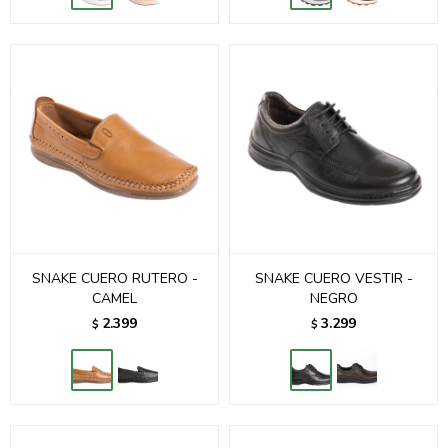
SNAKE CUERO RUTERO -
SNAKE CUERO VESTIR -
CAMEL
NEGRO
2.399
3.299
$
$