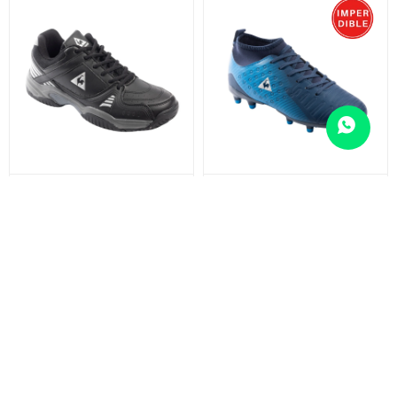
LENERGY TENIS - BLACK
LENERGY F.CANCHA - NAVY
1.799
999
$
$