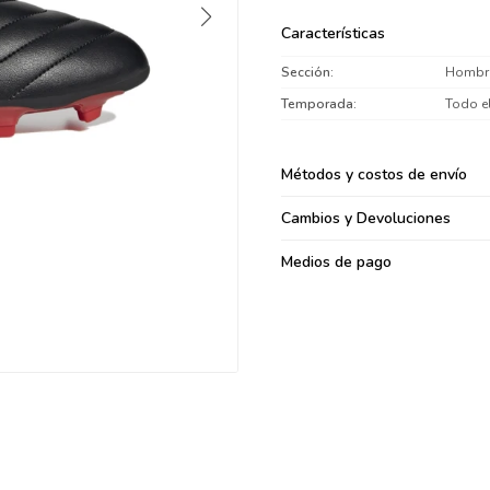
095900371
Características
095900382
Sección
Hombr
095900344
094499894
Temporada
Todo e
095900361
095900369
Métodos y costos de envío
095900374
Cambios y Devoluciones
095900376
097080133
Medios de pago
096433997
095101509
097541983
094841050
095660015
095900341
097053671
095272924