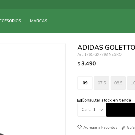
095900375
CCESORIOS
MARCAS
095900378
095900365
095900383
ADIDAS GOLETTO 
095305135
1761-GX7793 NEGRO
095271242
3.490
$
095900355
095900340
095900372
09
07.5
08.5
10
095101429
095277079
Consultar stock en tienda
095900346
1
094499984
097538242
Guía
095102131