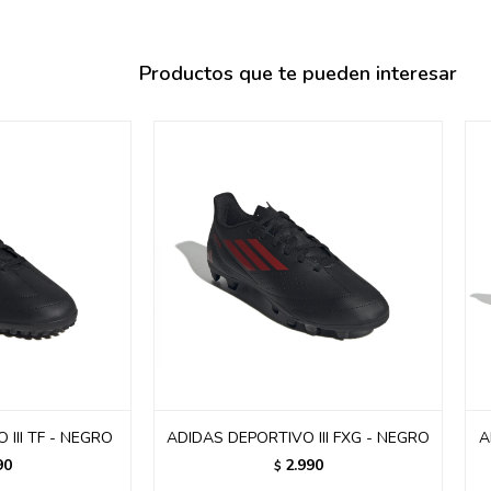
095900358
095409228
Productos que te pueden interesar
095900359
095101550
095900383
095900383
095900354
III TF - NEGRO
ADIDAS DEPORTIVO III FXG - NEGRO
A
90
2.990
$