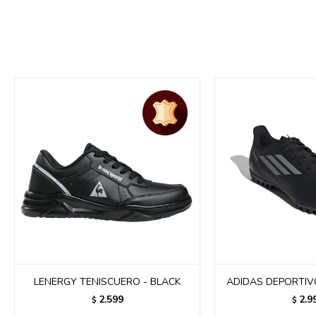
LENERGY TENISCUERO - BLACK
ADIDAS DEPORTIVO 
2.599
2.9
$
$