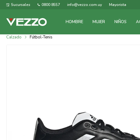
Sucursales
0800 8557
info@vezzo.com.uy
Mayorista
HOMBRE
MUJER
NIÑOS
A
Calzado
Fútbol-Tenis