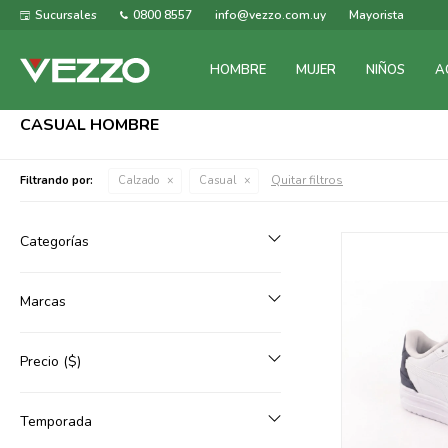
Sucursales
0800 8557
info@vezzo.com.uy
Mayorista
HOMBRE
MUJER
NIÑOS
A
CASUAL HOMBRE
Quitar filtros
Filtrando por:
Calzado
Casual
Categorías
Marcas
Precio
($)
Temporada