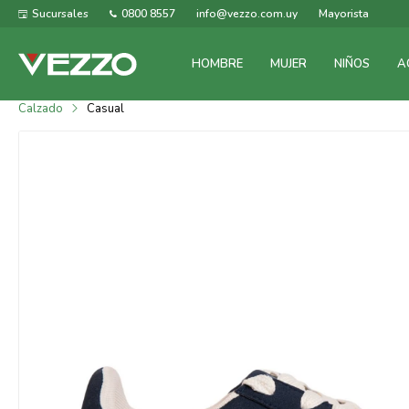
Sucursales
0800 8557
info@vezzo.com.uy
Mayorista
HOMBRE
MUJER
NIÑOS
A
Calzado
Casual