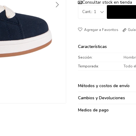
Consultar stock en tienda
095900371
1
095900382
095900344
094499894
Guía
095900361
095900369
Características
095900374
Sección
Hombr
095900376
Temporada
Todo e
097080133
096433997
Métodos y costos de envío
095101509
097541983
Cambios y Devoluciones
094841050
Medios de pago
095660015
095900341
097053671
095272924