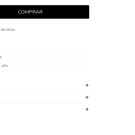
COMPRAR
 de talles
e
l año