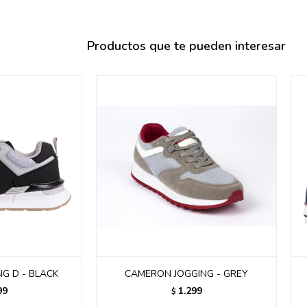
095900358
095409228
Productos que te pueden interesar
095900359
095101550
095900383
095900383
095900354
G D - BLACK
CAMERON JOGGING - GREY
99
1.299
$