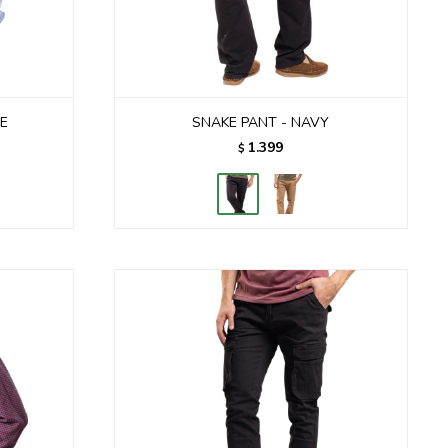
UE
SNAKE PANT - NAVY
1.399
$