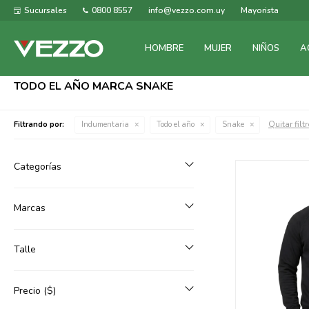
Sucursales
0800 8557
info@vezzo.com.uy
Mayorista
HOMBRE
MUJER
NIÑOS
A
TODO EL AÑO MARCA SNAKE
Quitar filt
Filtrando por:
Indumentaria
Todo el año
Snake
Categorías
Marcas
Talle
Precio
($)