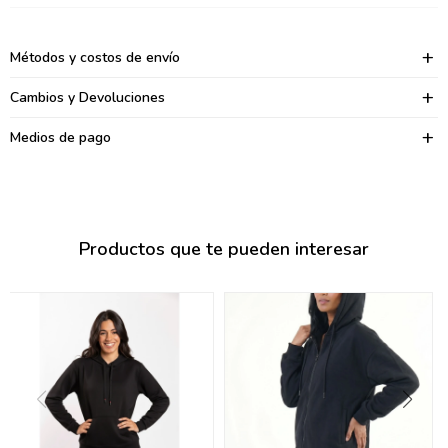
095900374
095900376
Métodos y costos de envío
097080133
Cambios y Devoluciones
096433997
Medios de pago
095101509
097541983
Productos que te pueden interesar
094841050
095660015
095900341
097053671
095272924