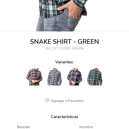
095900346
094499984
097538242
SNAKE SHIRT - GREEN
095102131
137.310001 GREEN
095900371
Variantes:
095900382
095900344
094499894
095900361
Características
095900369
Sección
Hombre