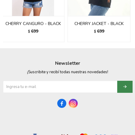
095900358
095409228
CHERRY CANGURO - BLACK
CHERRY JACKET - BLACK
699
699
$
$
095900359
095101550
095900383
Newsletter
¡Suscribite y recibí todas nuestras novedades!
095900383
095900354

