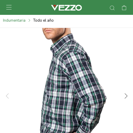

095900378
Indumentaria
Todo el año
095900365
095900383
095305135
095271242
095900355
095900340
095900372
095101429
095277079