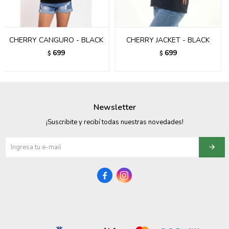
095900358
095409228
CHERRY CANGURO - BLACK
CHERRY JACKET - BLACK
699
699
$
$
095900359
095101550
095900383
Newsletter
¡Suscribite y recibí todas nuestras novedades!
095900383
095900354

