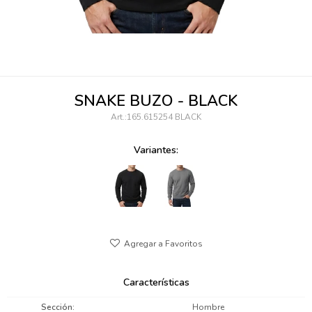
095900346
094499984
097538242
SNAKE BUZO - BLACK
095102131
165.615254 BLACK
095900371
Variantes:
095900382
095900344
094499894
095900361
Características
095900369
Sección
Hombre