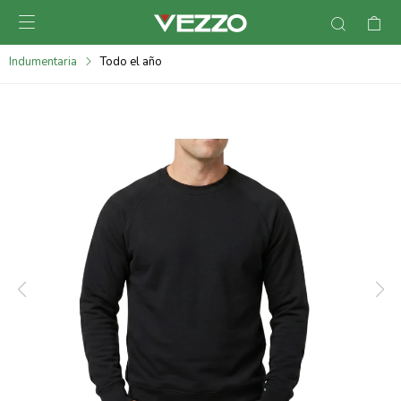

095900378
Indumentaria
Todo el año
095900365
095900383
095305135
095271242
095900355
095900340
095900372
095101429
095277079