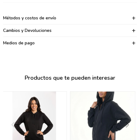
095900374
095900376
Métodos y costos de envío
097080133
Cambios y Devoluciones
096433997
Medios de pago
095101509
097541983
Productos que te pueden interesar
094841050
095660015
095900341
097053671
095272924