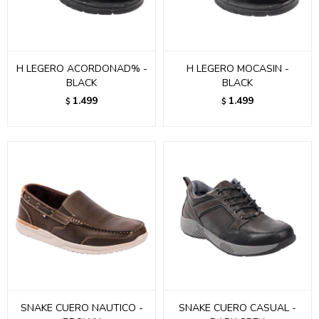
H LEGERO ACORDONAD% -
H LEGERO MOCASIN -
BLACK
BLACK
1.499
1.499
$
$
SNAKE CUERO NAUTICO -
SNAKE CUERO CASUAL -