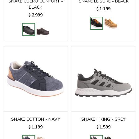
SNAKE CUERO CONFORT -
SNAKE LEISURE - BLACK
BLACK
1.199
$
2.999
$
SNAKE COTTON - NAVY
SNAKE HIKING - GREY
1.199
1.599
$
$