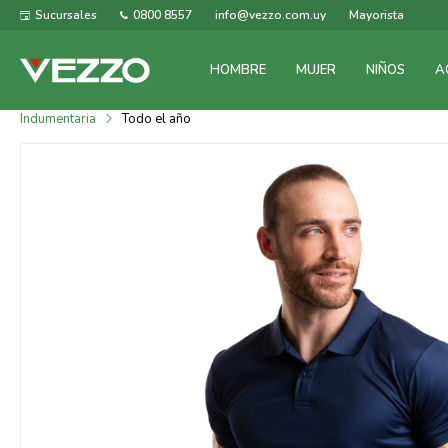
Sucursales
0800 8557
info@vezzo.com.uy
Mayorista
HOMBRE
MUJER
NIÑOS
A
Indumentaria
Todo el año