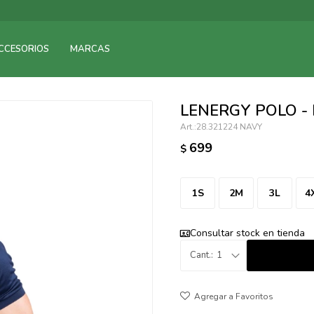
095900375
CCESORIOS
MARCAS
095900378
095900365
095900383
LENERGY POLO -
095305135
28.321224 NAVY
095271242
699
$
095900355
095900340
095900372
1S
2M
3L
4
095101429
095277079
Consultar stock en tienda
095900346
1
094499984
097538242
095102131