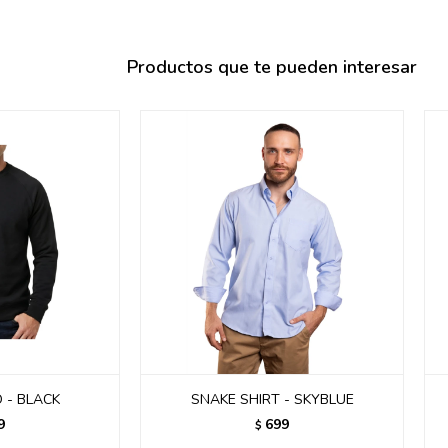
095900358
095409228
Productos que te pueden interesar
095900359
095101550
095900383
095900383
095900354
 - BLACK
SNAKE SHIRT - SKYBLUE
9
699
$