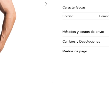
095900371
Características
095900382
Sección
Hombr
095900344
094499894
095900361
Métodos y costos de envío
095900369
Cambios y Devoluciones
095900374
095900376
Medios de pago
097080133
096433997
095101509
097541983
094841050
095660015
095900341
097053671
095272924