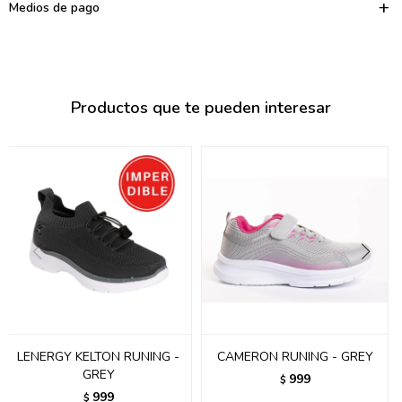
095900374
Medios de pago
095900376
097080133
Productos que te pueden interesar
096433997
095101509
097541983
094841050
095660015
095900341
097053671
LENERGY KELTON RUNING -
CAMERON RUNING - GREY
GREY
999
$
095272924
999
$