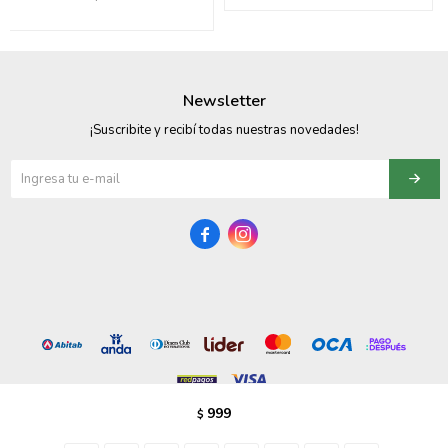
095900358
095409228
Newsletter
095900359
¡Suscribite y recibí todas nuestras novedades!
095101550
095900383


095900383
095900354
999
$
© Copyright 2026 / Vezzo Calzados