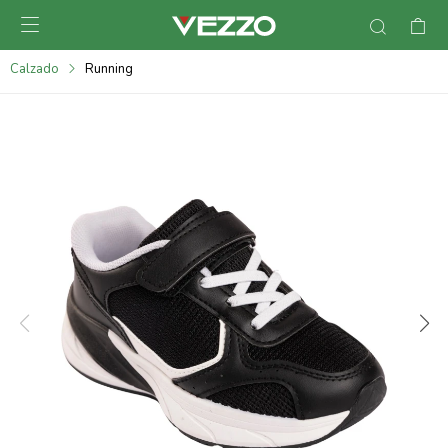

095900378
Calzado
Running
095900365
095900383
095305135
095271242
095900355
095900340
095900372
095101429
095277079