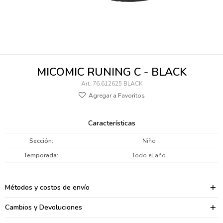
095900346
094499984
097538242
MICOMIC RUNING C - BLACK
095102131
76.612625 BLACK
095900371
095900382
Características
095900344
Sección
Niño
Temporada
Todo el año
094499894
095900361
Métodos y costos de envío
095900369
Cambios y Devoluciones