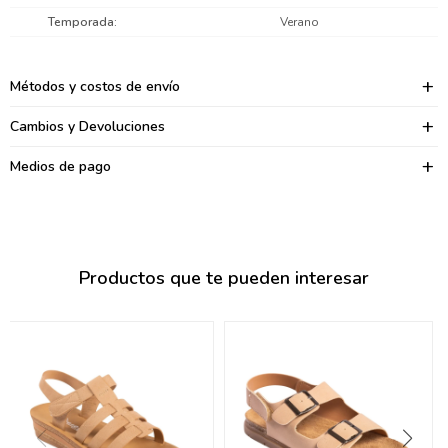
095900374
Temporada
Verano
095900376
Métodos y costos de envío
097080133
Cambios y Devoluciones
096433997
Medios de pago
095101509
097541983
094841050
Productos que te pueden interesar
095660015
095900341
097053671
095272924