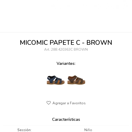
095900346
094499984
097538242
MICOMIC PAPETE C - BROWN
095102131
288.420363C BROWN
095900371
Variantes:
095900382
095900344
094499894
095900361
Características
095900369
Sección
Niño