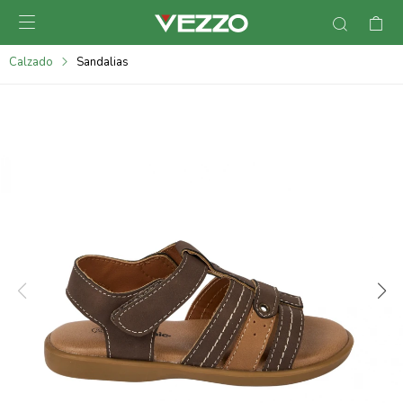

095900378
Calzado
Sandalias
095900365
095900383
095305135
095271242
095900355
095900340
095900372
095101429
095277079