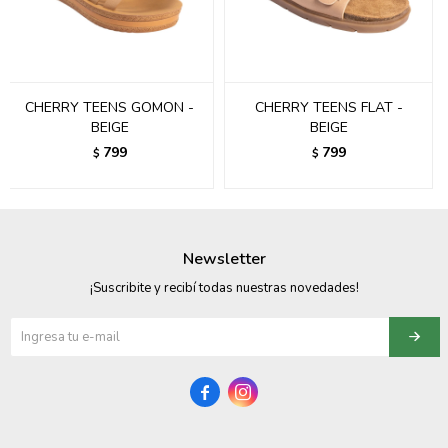
095900358
095409228
CHERRY TEENS GOMON -
CHERRY TEENS FLAT -
095900359
BEIGE
BEIGE
799
799
$
$
095101550
095900383
095900383
Newsletter
095900354
¡Suscribite y recibí todas nuestras novedades!

