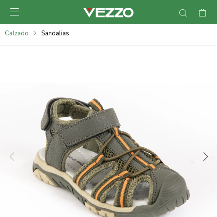

095900378
Calzado
Sandalias
095900365
095900383
095305135
095271242
095900355
095900340
095900372
095101429
095277079