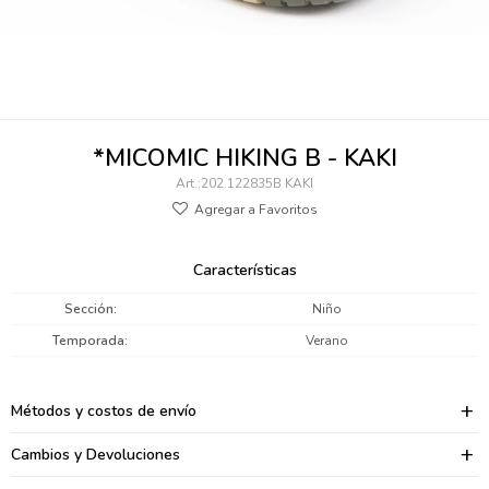
095900346
094499984
097538242
*MICOMIC HIKING B - KAKI
095102131
202.122835B KAKI
095900371
095900382
Características
095900344
Sección
Niño
Temporada
Verano
094499894
095900361
Métodos y costos de envío
095900369
Cambios y Devoluciones