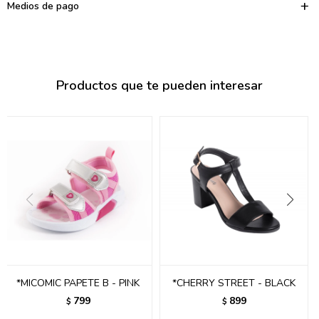
095900374
Medios de pago
095900376
097080133
Productos que te pueden interesar
096433997
095101509
097541983
094841050
095660015
095900341
097053671
*MICOMIC PAPETE B - PINK
*CHERRY STREET - BLACK
799
899
$
$
095272924