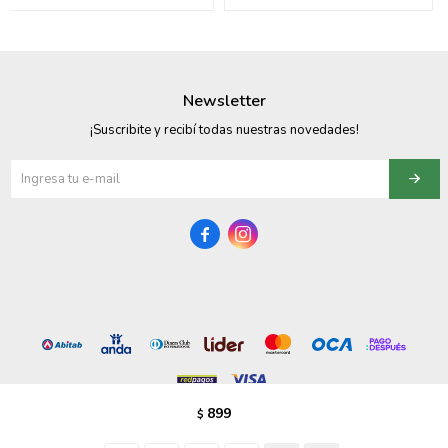
095900358
095409228
Newsletter
095900359
¡Suscribite y recibí todas nuestras novedades!
095101550
095900383


095900383
095900354
899
$
© Copyright 2026 / Vezzo Calzados