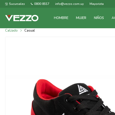
Sucursales
0800 8557
info@vezzo.com.uy
Mayorista
HOMBRE
MUJER
NIÑOS
A
Calzado
Casual