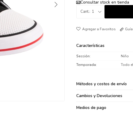
Consultar stock en tienda
095900371
1
095900382
095900344
094499894
Guía
095900361
095900369
Características
095900374
Sección
Niño
095900376
Temporada
Todo e
097080133
096433997
Métodos y costos de envío
095101509
097541983
Cambios y Devoluciones
094841050
Medios de pago
095660015
095900341
097053671
095272924