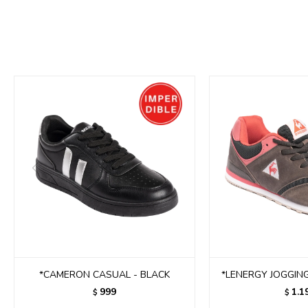
*CAMERON CASUAL - BLACK
*LENERGY JOGGING
999
1.1
$
$