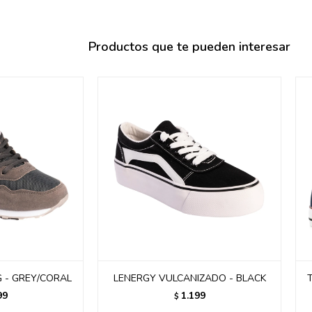
095900358
095409228
Productos que te pueden interesar
095900359
095101550
095900383
095900383
095900354
 - GREY/CORAL
LENERGY VULCANIZADO - BLACK
99
1.199
$