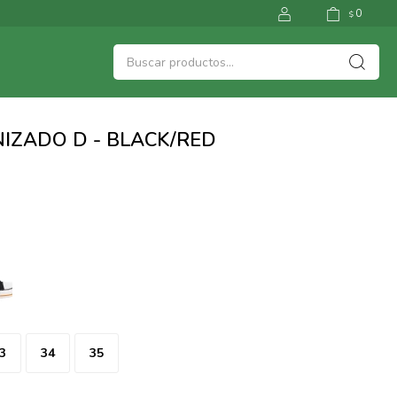
0
$
NIZADO D - BLACK/RED
3
34
35