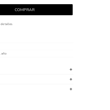
COMPRAR
 de talles
l año