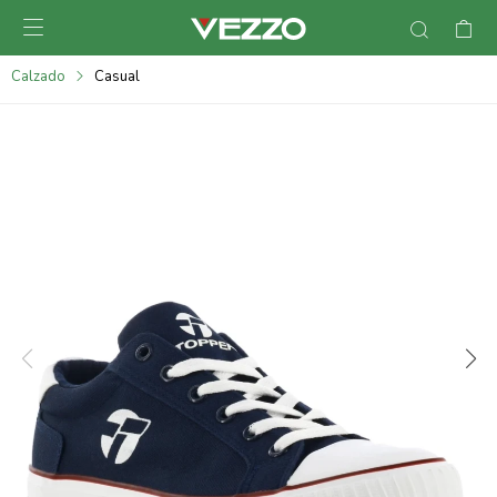

095900378
Calzado
Casual
095900365
095900383
095305135
095271242
095900355
095900340
095900372
095101429
095277079