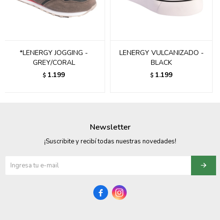
095900358
095409228
*LENERGY JOGGING -
LENERGY VULCANIZADO -
095900359
GREY/CORAL
BLACK
1.199
1.199
$
$
095101550
095900383
095900383
Newsletter
095900354
¡Suscribite y recibí todas nuestras novedades!

