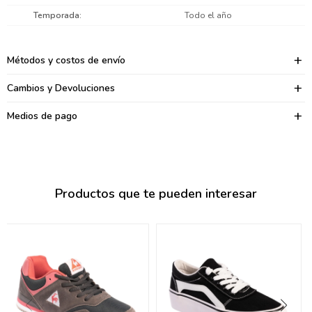
095900374
Temporada
Todo el año
095900376
Métodos y costos de envío
097080133
Cambios y Devoluciones
096433997
Medios de pago
095101509
097541983
094841050
Productos que te pueden interesar
095660015
095900341
097053671
095272924