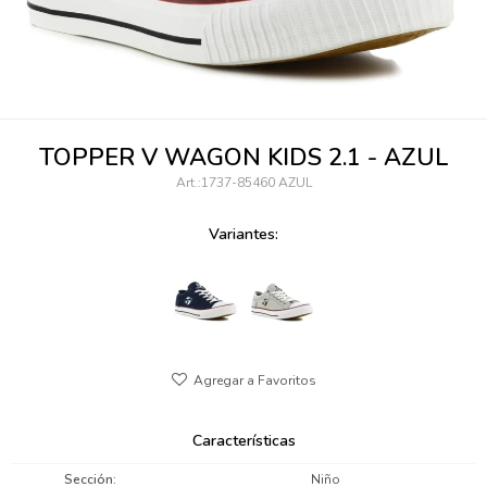
095900346
094499984
097538242
TOPPER V WAGON KIDS 2.1 - AZUL
095102131
1737-85460 AZUL
095900371
Variantes:
095900382
095900344
094499894
095900361
Características
095900369
Sección
Niño