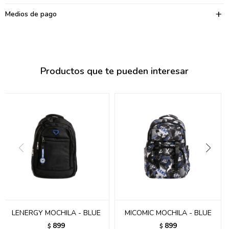
095900374
Medios de pago
095900376
097080133
096433997
Productos que te pueden interesar
095101509
097541983
094841050
095660015
095900341
097053671
LENERGY MOCHILA - BLUE
MICOMIC MOCHILA - BLUE
095272924
899
899
$
$