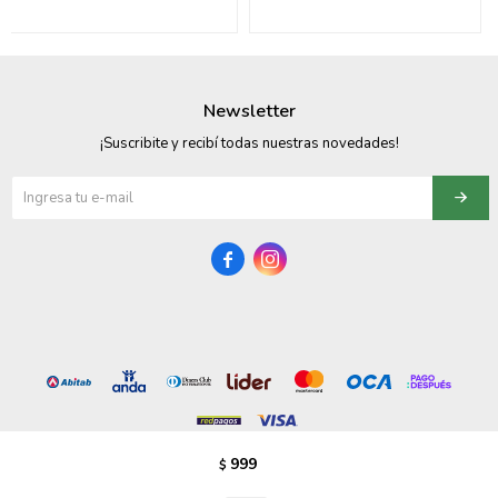
095900358
095409228
Newsletter
095900359
¡Suscribite y recibí todas nuestras novedades!
095101550
095900383


095900383
095900354
999
$
© Copyright 2026 / Vezzo Calzados