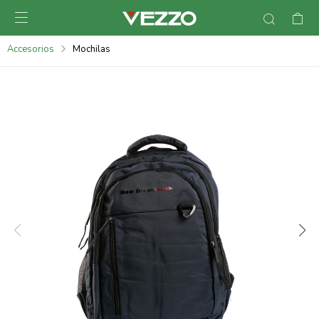

095900378
Accesorios
Mochilas
095900365
095900383
095305135
095271242
095900355
095900340
095900372
095101429
095277079