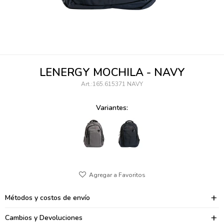
095900346
094499984
097538242
LENERGY MOCHILA - NAVY
095102131
165.615371 NAVY
095900371
Variantes:
095900382
095900344
094499894
095900361
Métodos y costos de envío
095900369
Cambios y Devoluciones