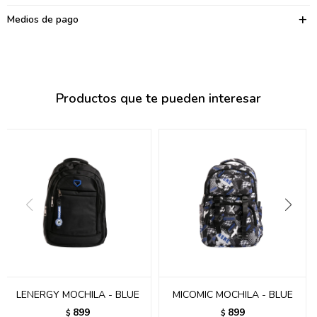
095900374
Medios de pago
095900376
097080133
096433997
Productos que te pueden interesar
095101509
097541983
094841050
095660015
095900341
097053671
LENERGY MOCHILA - BLUE
MICOMIC MOCHILA - BLUE
095272924
899
899
$
$