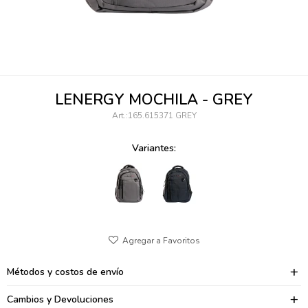
095900346
094499984
097538242
LENERGY MOCHILA - GREY
095102131
165.615371 GREY
095900371
Variantes:
095900382
095900344
094499894
095900361
Métodos y costos de envío
095900369
Cambios y Devoluciones