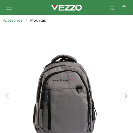

095900378
Accesorios
Mochilas
095900365
095900383
095305135
095271242
095900355
095900340
095900372
095101429
095277079