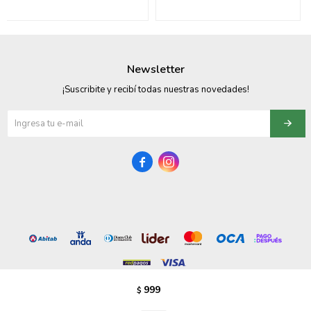
095900358
095409228
Newsletter
095900359
¡Suscribite y recibí todas nuestras novedades!
095101550
095900383


095900383
095900354
999
$
© Copyright 2026 / Vezzo Calzados