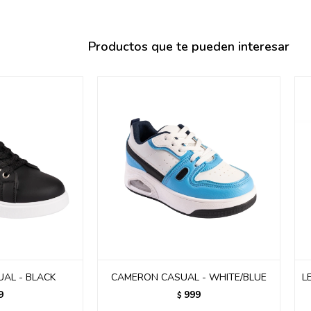
095900358
095409228
Productos que te pueden interesar
095900359
095101550
095900383
095900383
095900354
AL - BLACK
CAMERON CASUAL - WHITE/BLUE
L
9
999
$