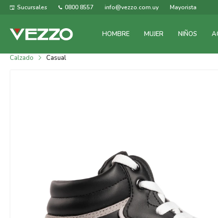
Sucursales
0800 8557
info@vezzo.com.uy
Mayorista
HOMBRE
MUJER
NIÑOS
A
Calzado
Casual