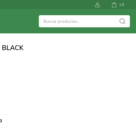
0
$
- BLACK
3