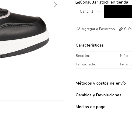
Consultar stock en tienda
095900371
1
095900382
095900344
094499894
Guía
095900361
095900369
Características
095900374
Sección
Niño
095900376
Temporada
Inviern
097080133
096433997
Métodos y costos de envío
095101509
097541983
Cambios y Devoluciones
094841050
Medios de pago
095660015
095900341
097053671
095272924