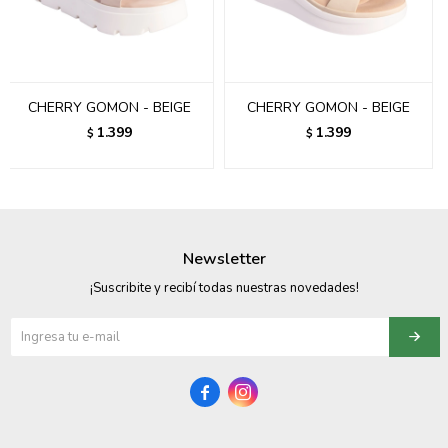
095900358
095409228
CHERRY GOMON - BEIGE
CHERRY GOMON - BEIGE
095900359
1.399
1.399
$
$
095101550
095900383
095900383
Newsletter
095900354
¡Suscribite y recibí todas nuestras novedades!

