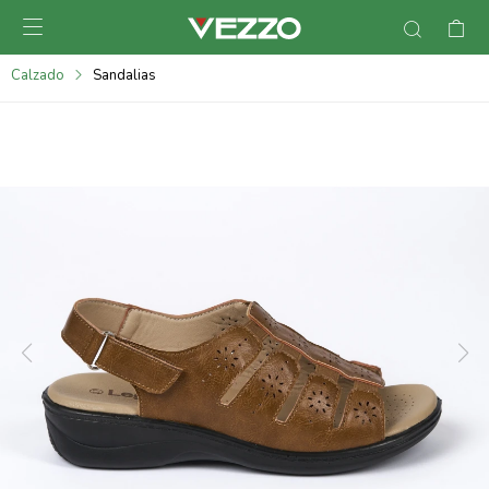

095900378
Calzado
Sandalias
095900365
095900383
095305135
095271242
095900355
095900340
095900372
095101429
095277079