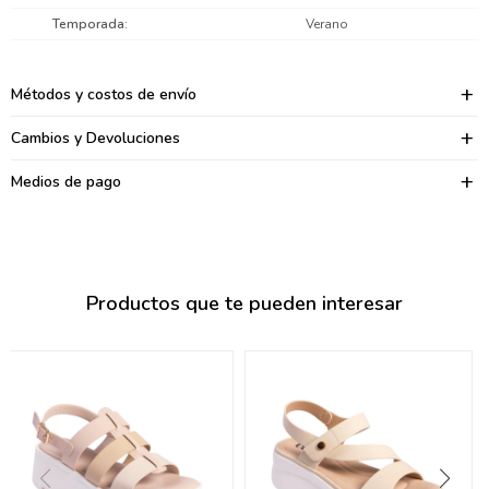
095900374
Temporada
Verano
095900376
Métodos y costos de envío
097080133
Cambios y Devoluciones
096433997
Medios de pago
095101509
097541983
094841050
Productos que te pueden interesar
095660015
095900341
097053671
095272924