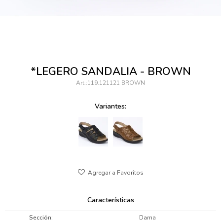
095900346
094499984
097538242
*LEGERO SANDALIA - BROWN
095102131
119.121121 BROWN
095900371
Variantes:
095900382
095900344
094499894
095900361
Características
095900369
Sección
Dama