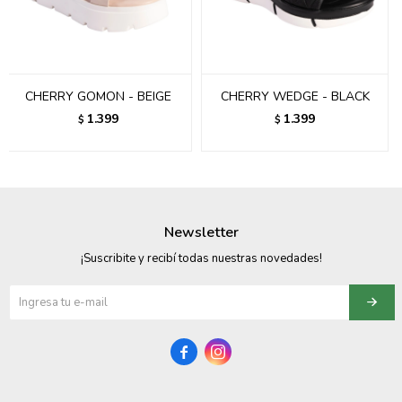
095900358
095409228
CHERRY GOMON - BEIGE
CHERRY WEDGE - BLACK
095900359
1.399
1.399
$
$
095101550
095900383
095900383
Newsletter
095900354
¡Suscribite y recibí todas nuestras novedades!

