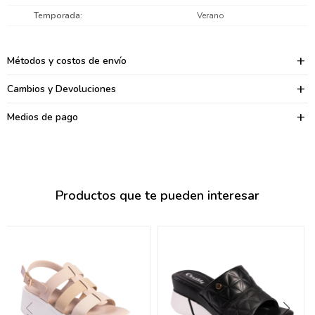
095900374
Temporada
Verano
095900376
Métodos y costos de envío
097080133
Cambios y Devoluciones
096433997
Medios de pago
095101509
097541983
094841050
Productos que te pueden interesar
095660015
095900341
097053671
095272924