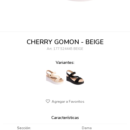
095900346
094499984
097538242
CHERRY GOMON - BEIGE
095102131
177.524445 BEIGE
095900371
Variantes:
095900382
095900344
094499894
095900361
Características
095900369
Sección
Dama