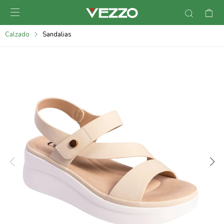

095900378
Calzado
Sandalias
095900365
095900383
095305135
095271242
095900355
095900340
095900372
095101429
095277079