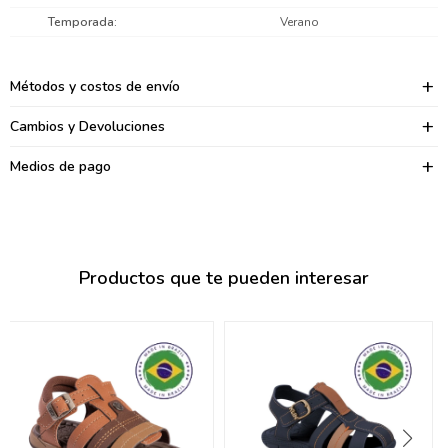
095900374
Temporada
Verano
095900376
Métodos y costos de envío
097080133
Cambios y Devoluciones
096433997
Medios de pago
095101509
097541983
094841050
Productos que te pueden interesar
095660015
095900341
097053671
095272924