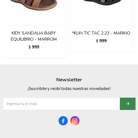
095900358
095409228
KIDY SANDALIA BABY
*KLIN TIC TAC 2.23 - MARINO
095900359
EQUILIBRIO - MARROM
999
$
999
$
095101550
095900383
095900383
Newsletter
095900354
¡Suscribite y recibí todas nuestras novedades!

