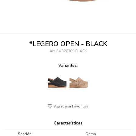
095900346
094499984
097538242
*LEGERO OPEN - BLACK
095102131
34.320309 BLACK
095900371
Variantes:
095900382
095900344
094499894
095900361
Características
095900369
Sección
Dama