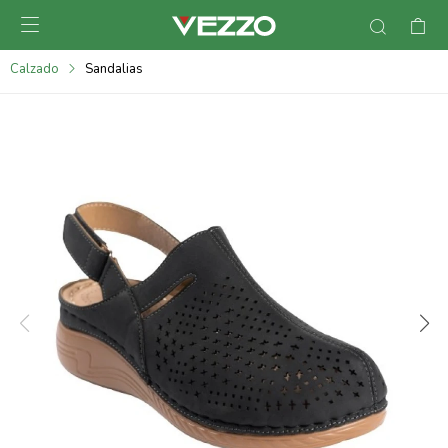

095900378
Calzado
Sandalias
095900365
095900383
095305135
095271242
095900355
095900340
095900372
095101429
095277079