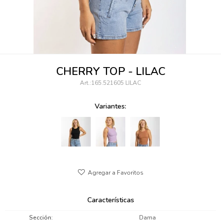
095900346
094499984
097538242
CHERRY TOP - LILAC
095102131
165.521605 LILAC
095900371
Variantes:
095900382
095900344
094499894
095900361
Características
095900369
Sección
Dama