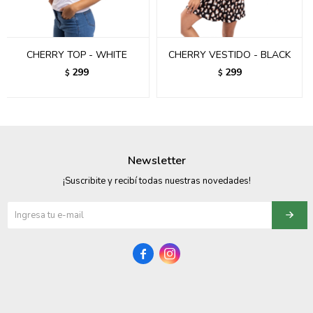
095900358
095409228
CHERRY TOP - WHITE
CHERRY VESTIDO - BLACK
299
299
$
$
095900359
095101550
095900383
Newsletter
095900383
¡Suscribite y recibí todas nuestras novedades!
095900354

