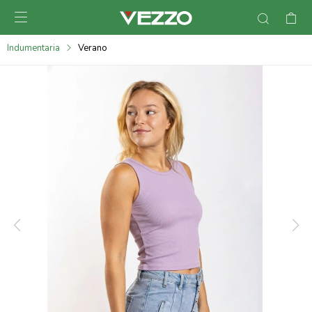

095900378
Indumentaria
Verano
095900365
095900383
095305135
095271242
095900355
095900340
095900372
095101429
095277079