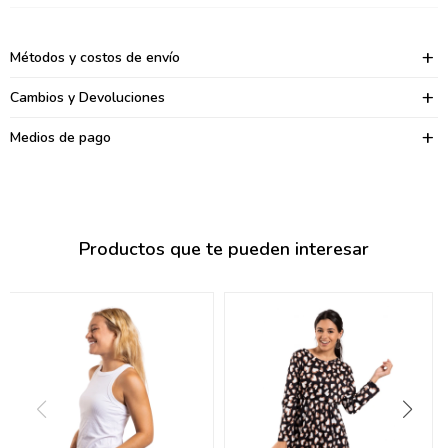
095900374
095900376
Métodos y costos de envío
097080133
Cambios y Devoluciones
096433997
Medios de pago
095101509
097541983
Productos que te pueden interesar
094841050
095660015
095900341
097053671
095272924