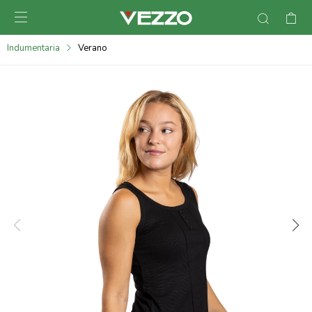

095900378
Indumentaria
Verano
095900365
095900383
095305135
095271242
095900355
095900340
095900372
095101429
095277079