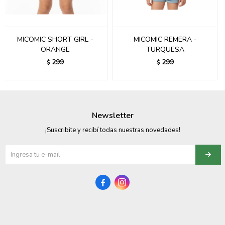
095900358
095409228
MICOMIC SHORT GIRL -
MICOMIC REMERA -
ORANGE
TURQUESA
095900359
299
299
$
$
095101550
095900383
Newsletter
095900383
¡Suscribite y recibí todas nuestras novedades!
095900354

