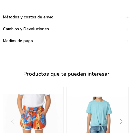
095900374
095900376
Métodos y costos de envío
097080133
Cambios y Devoluciones
096433997
Medios de pago
095101509
097541983
Productos que te pueden interesar
094841050
095660015
095900341
097053671
095272924