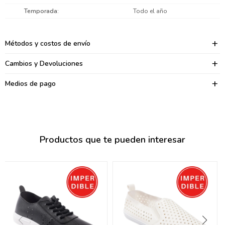
095900374
Temporada
Todo el año
095900376
Métodos y costos de envío
097080133
Cambios y Devoluciones
096433997
Medios de pago
095101509
097541983
094841050
Productos que te pueden interesar
095660015
095900341
097053671
095272924