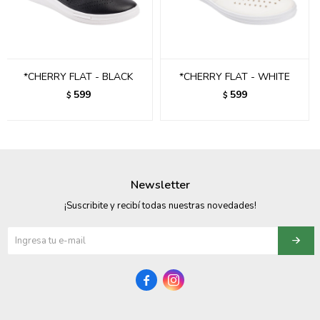
095900358
095409228
*CHERRY FLAT - BLACK
*CHERRY FLAT - WHITE
095900359
599
599
$
$
095101550
095900383
095900383
Newsletter
095900354
¡Suscribite y recibí todas nuestras novedades!

