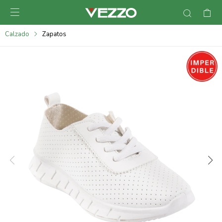

095900378
Calzado
Zapatos
095900365
095900383
095305135
095271242
095900355
095900340
095900372
095101429
095277079