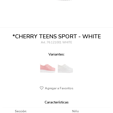
095900346
094499984
097538242
*CHERRY TEENS SPORT - WHITE
095102131
76.121001 WHITE
095900371
Variantes:
095900382
095900344
094499894
095900361
Características
095900369
Sección
Niño