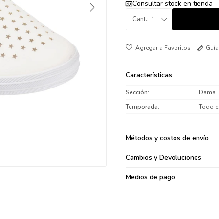
Consultar stock en tienda
095900371
1
095900382
095900344
094499894
Guía
095900361
095900369
Características
095900374
Sección
Dama
095900376
Temporada
Todo e
097080133
096433997
Métodos y costos de envío
095101509
097541983
Cambios y Devoluciones
094841050
Medios de pago
095660015
095900341
097053671
095272924