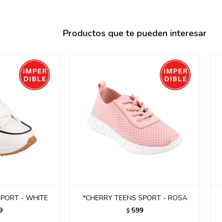
095900358
095409228
Productos que te pueden interesar
095900359
095101550
095900383
095900383
095900354
SPORT - WHITE
*CHERRY TEENS SPORT - ROSA
9
599
$