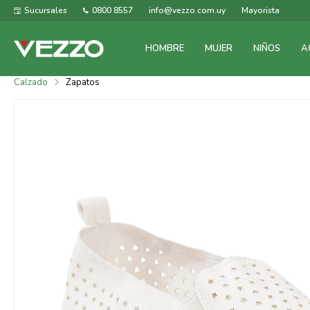
Sucursales
0800 8557
info@vezzo.com.uy
Mayorista
HOMBRE
MUJER
NIÑOS
A
Calzado
Zapatos