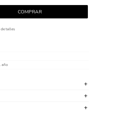
COMPRAR
 de talles
l año