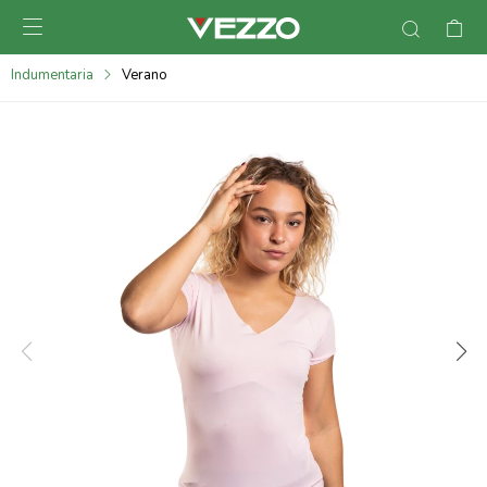

095900378
Indumentaria
Verano
095900365
095900383
095305135
095271242
095900355
095900340
095900372
095101429
095277079