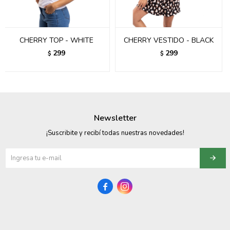
095900358
095409228
CHERRY TOP - WHITE
CHERRY VESTIDO - BLACK
299
299
$
$
095900359
095101550
095900383
Newsletter
095900383
¡Suscribite y recibí todas nuestras novedades!
095900354

