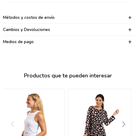
095900374
095900376
Métodos y costos de envío
097080133
Cambios y Devoluciones
096433997
Medios de pago
095101509
097541983
Productos que te pueden interesar
094841050
095660015
095900341
097053671
095272924