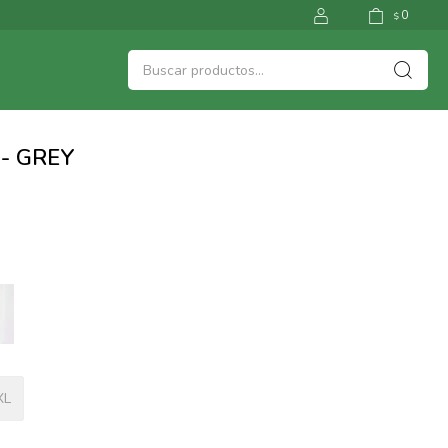
0
$
- GREY
XL