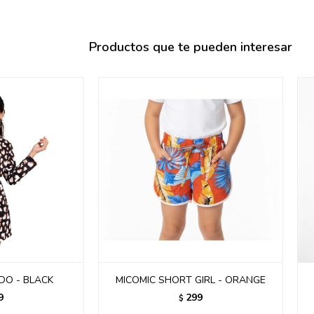
095900358
095409228
Productos que te pueden interesar
095900359
095101550
095900383
095900383
095900354
DO - BLACK
MICOMIC SHORT GIRL - ORANGE
9
299
$