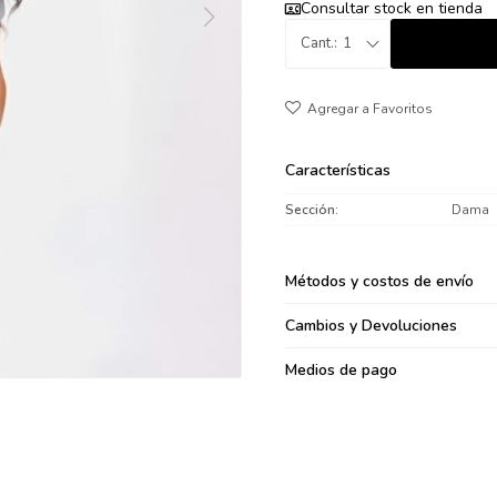
Consultar stock en tienda
095900371
1
095900382
095900344
094499894
095900361
095900369
Características
095900374
Sección
Dama
095900376
097080133
Métodos y costos de envío
096433997
095101509
Cambios y Devoluciones
097541983
Medios de pago
094841050
095660015
095900341
097053671
095272924