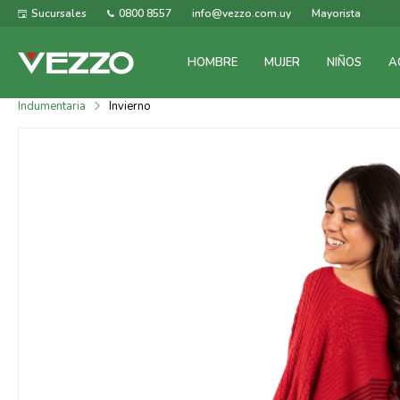
Sucursales
0800 8557
info@vezzo.com.uy
Mayorista
HOMBRE
MUJER
NIÑOS
A
Indumentaria
Invierno