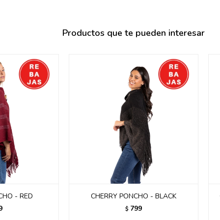
095900358
095409228
Productos que te pueden interesar
095900359
095101550
095900383
095900383
095900354
CHO - RED
CHERRY PONCHO - BLACK
9
799
$