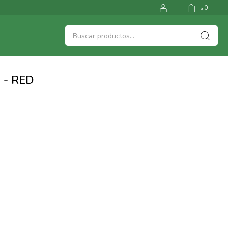
0
$
 - RED