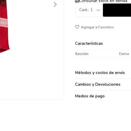
Consultar stock en tienda
095900371
1
095900382
095900344
094499894
095900361
Características
095900369
095900374
Sección
Dama
095900376
097080133
Métodos y costos de envío
096433997
095101509
Cambios y Devoluciones
097541983
Medios de pago
094841050
095660015
095900341
097053671
095272924