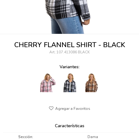
095900346
094499984
097538242
CHERRY FLANNEL SHIRT - BLACK
095102131
107.413086 BLACK
095900371
Variantes:
095900382
095900344
094499894
095900361
Características
095900369
Sección
Dama