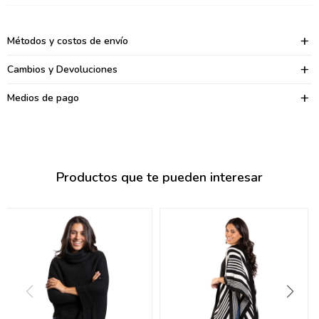
095900374
095900376
Métodos y costos de envío
097080133
Cambios y Devoluciones
096433997
Medios de pago
095101509
097541983
Productos que te pueden interesar
094841050
095660015
095900341
097053671
095272924