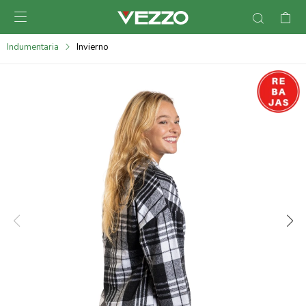

095900378
Indumentaria
Invierno
095900365
095900383
095305135
095271242
095900355
095900340
095900372
095101429
095277079