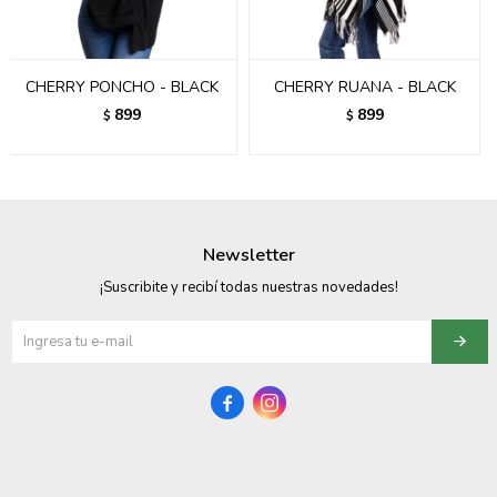
095900358
095409228
CHERRY PONCHO - BLACK
CHERRY RUANA - BLACK
899
899
$
$
095900359
095101550
095900383
Newsletter
095900383
¡Suscribite y recibí todas nuestras novedades!
095900354

