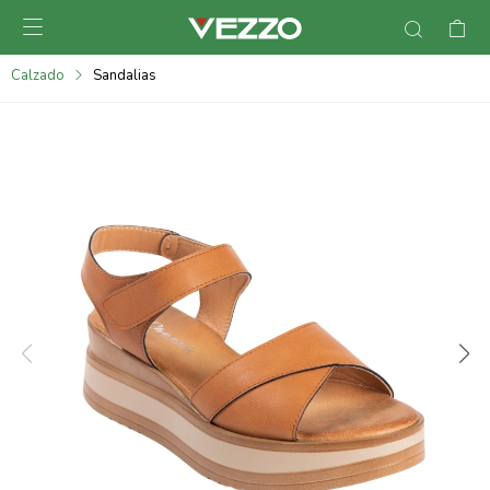

095900378
Calzado
Sandalias
095900365
095900383
095305135
095271242
095900355
095900340
095900372
095101429
095277079