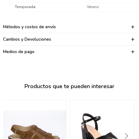
095900374
Temporada
Verano
095900376
Métodos y costos de envío
097080133
Cambios y Devoluciones
096433997
Medios de pago
095101509
097541983
094841050
Productos que te pueden interesar
095660015
095900341
097053671
095272924