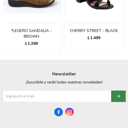
095900358
095409228
*LEGERO SANDALIA -
CHERRY STREET - BLACK
095900359
BROWN
1.499
$
1.399
$
095101550
095900383
095900383
Newsletter
095900354
¡Suscribite y recibí todas nuestras novedades!

