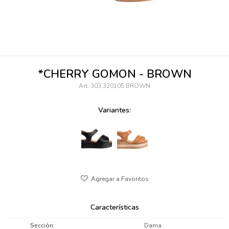
095900346
094499984
097538242
*CHERRY GOMON - BROWN
095102131
303.320105 BROWN
095900371
Variantes:
095900382
095900344
094499894
095900361
Características
095900369
Sección
Dama