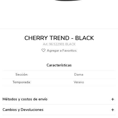
095900346
094499984
097538242
CHERRY TREND - BLACK
095102131
96.522901 BLACK
095900371
095900382
Características
095900344
Sección
Dama
Temporada
Verano
094499894
095900361
Métodos y costos de envío
095900369
Cambios y Devoluciones