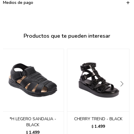
095900374
Medios de pago
095900376
097080133
Productos que te pueden interesar
096433997
095101509
097541983
094841050
095660015
095900341
097053671
*H LEGERO SANDALIA -
CHERRY TREND - BLACK
BLACK
1.499
$
095272924
1.499
$