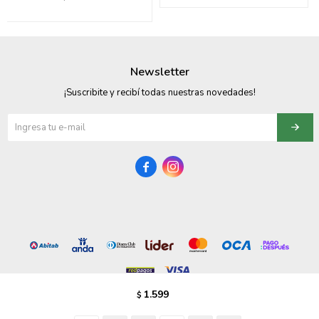
095900358
095409228
Newsletter
095900359
¡Suscribite y recibí todas nuestras novedades!
095101550
095900383


095900383
095900354
1.599
$
© Copyright 2026 / Vezzo Calzados