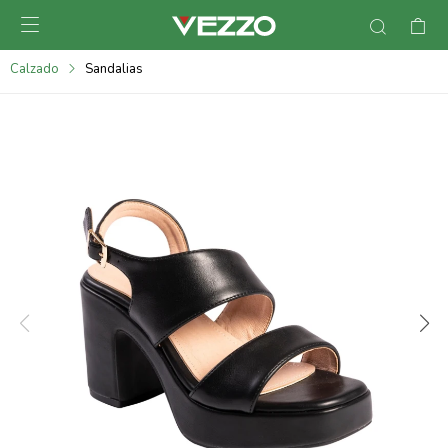

095900378
Calzado
Sandalias
095900365
095900383
095305135
095271242
095900355
095900340
095900372
095101429
095277079