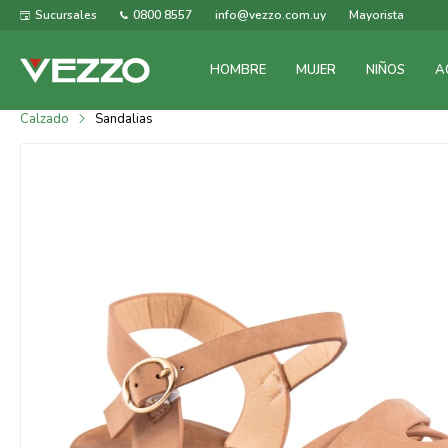
Sucursales
0800 8557
info@vezzo.com.uy
Mayorista
HOMBRE
MUJER
NIÑOS
A
Calzado
Sandalias