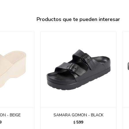
095900358
095409228
Productos que te pueden interesar
095900359
095101550
095900383
095900383
095900354
N - BEIGE
SAMARA GOMON - BLACK
9
599
$