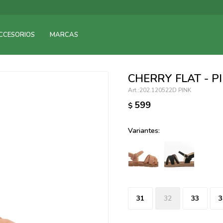
095900375
CCESORIOS
MARCAS
095900378
095900365
095900383
CHERRY FLAT - P
095305135
202.120522D PINK
095271242
599
$
095900355
095900340
Variantes:
095900372
095101429
095277079
095900346
094499984
31
32
33
3
097538242
095102131