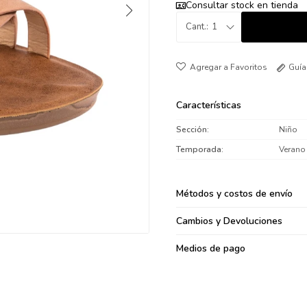
Consultar stock en tienda
095900371
1
095900382
095900344
094499894
Guía
095900361
095900369
Características
095900374
Sección
Niño
095900376
Temporada
Verano
097080133
096433997
Métodos y costos de envío
095101509
097541983
Cambios y Devoluciones
094841050
Medios de pago
095660015
095900341
097053671
095272924