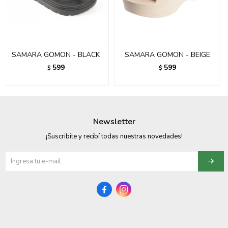
095900358
095409228
SAMARA GOMON - BLACK
SAMARA GOMON - BEIGE
095900359
599
599
$
$
095101550
095900383
Newsletter
095900383
¡Suscribite y recibí todas nuestras novedades!
095900354

