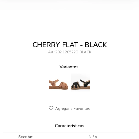
095900346
094499984
097538242
CHERRY FLAT - BLACK
095102131
202.120522D BLACK
095900371
Variantes:
095900382
095900344
094499894
095900361
Características
095900369
Sección
Niño