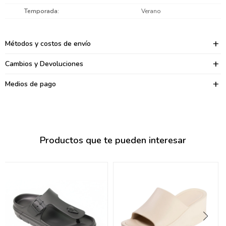
095900374
Temporada
Verano
095900376
Métodos y costos de envío
097080133
Cambios y Devoluciones
096433997
Medios de pago
095101509
097541983
094841050
Productos que te pueden interesar
095660015
095900341
097053671
095272924