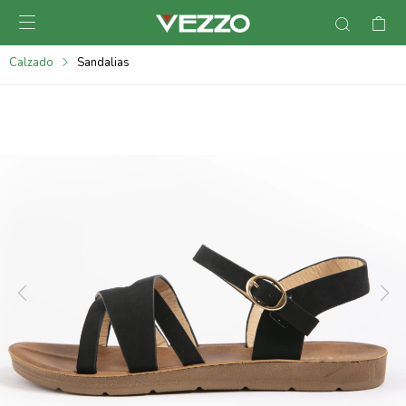

095900378
Calzado
Sandalias
095900365
095900383
095305135
095271242
095900355
095900340
095900372
095101429
095277079