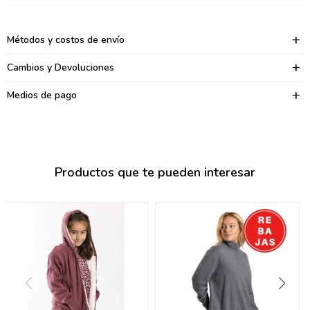
095900374
095900376
Métodos y costos de envío
097080133
Cambios y Devoluciones
096433997
Medios de pago
095101509
097541983
Productos que te pueden interesar
094841050
095660015
095900341
097053671
095272924