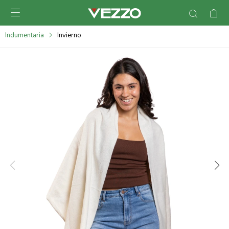

095900378
Indumentaria
Invierno
095900365
095900383
095305135
095271242
095900355
095900340
095900372
095101429
095277079