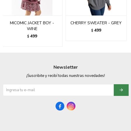
095900358
095409228
MICOMIC JACKET BOY -
CHERRY SWEATER - GREY
WINE
499
$
095900359
499
$
095101550
095900383
Newsletter
095900383
¡Suscribite y recibí todas nuestras novedades!
095900354

