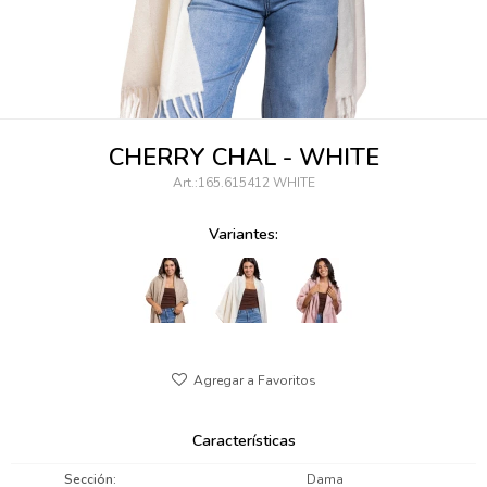
095900346
094499984
097538242
CHERRY CHAL - WHITE
095102131
165.615412 WHITE
095900371
Variantes:
095900382
095900344
094499894
095900361
Características
095900369
Sección
Dama