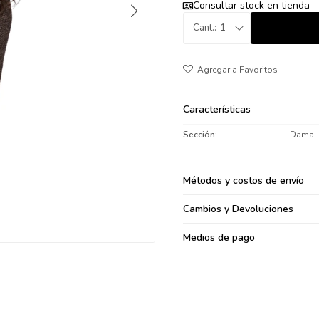
Consultar stock en tienda
095900371
1
095900382
095900344
094499894
095900361
095900369
Características
095900374
Sección
Dama
095900376
097080133
Métodos y costos de envío
096433997
095101509
Cambios y Devoluciones
097541983
Medios de pago
094841050
095660015
095900341
097053671
095272924