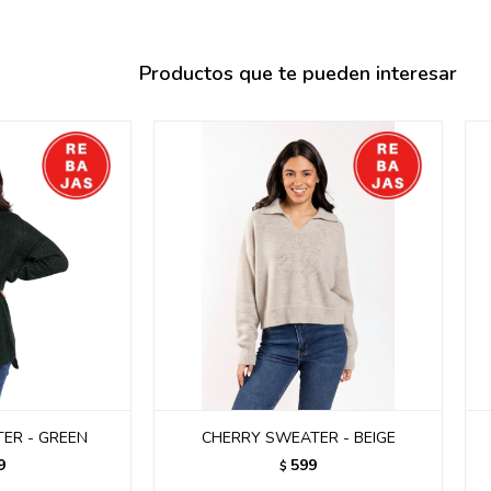
095900358
095409228
Productos que te pueden interesar
095900359
095101550
095900383
095900383
095900354
ER - GREEN
CHERRY SWEATER - BEIGE
9
599
$