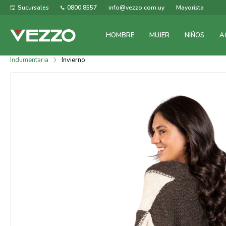
Sucursales
0800 8557
info@vezzo.com.uy
Mayorista
HOMBRE
MUJER
NIÑOS
A
Indumentaria
Invierno