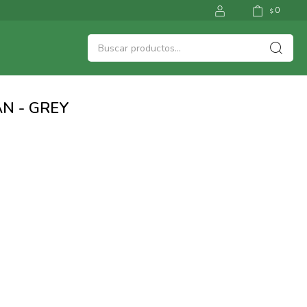
0
$
N - GREY