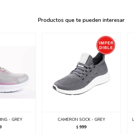
095900358
095409228
Productos que te pueden interesar
095900359
095101550
095900383
095900383
095900354
ING - GREY
CAMERON SOCK - GREY
9
999
$