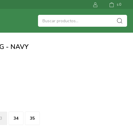
0
$
G - NAVY
3
34
35