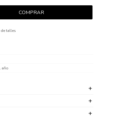
COMPRAR
 de talles
l año