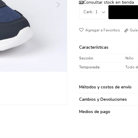
Consultar stock en tienda
095900371
1
095900382
095900344
094499894
Guía
095900361
095900369
Características
095900374
Sección
Niño
095900376
Temporada
Todo e
097080133
096433997
Métodos y costos de envío
095101509
097541983
Cambios y Devoluciones
094841050
Medios de pago
095660015
095900341
097053671
095272924