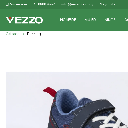
Sucursales
0800 8557
info@vezzo.com.uy
Mayorista
HOMBRE
MUJER
NIÑOS
A
Calzado
Running