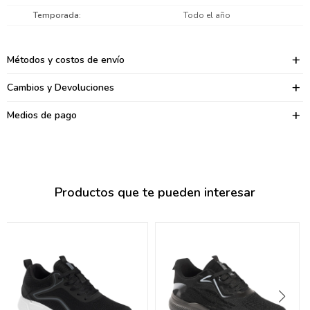
095900374
Temporada
Todo el año
095900376
Métodos y costos de envío
097080133
Cambios y Devoluciones
096433997
Medios de pago
095101509
097541983
094841050
Productos que te pueden interesar
095660015
095900341
097053671
095272924