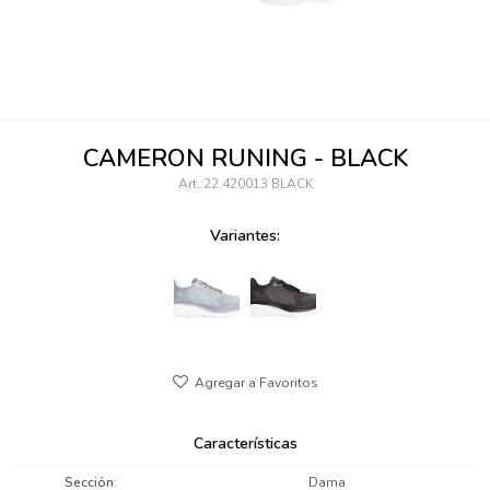
095900346
094499984
097538242
CAMERON RUNING - BLACK
095102131
22.420013 BLACK
095900371
Variantes:
095900382
095900344
094499894
095900361
Características
095900369
Sección
Dama