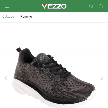

095900378
Calzado
Running
095900365
095900383
095305135
095271242
095900355
095900340
095900372
095101429
095277079