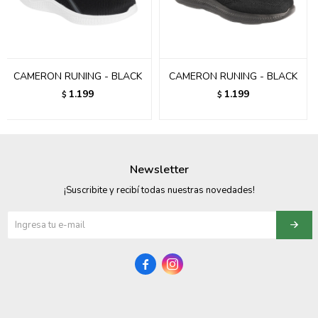
095900358
095409228
CAMERON RUNING - BLACK
CAMERON RUNING - BLACK
095900359
1.199
1.199
$
$
095101550
095900383
Newsletter
095900383
¡Suscribite y recibí todas nuestras novedades!
095900354

