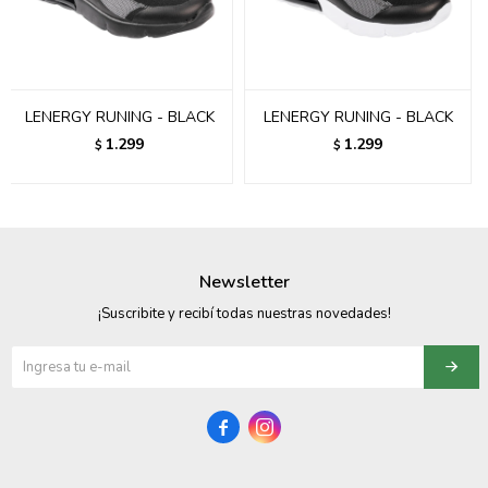
095900358
095409228
LENERGY RUNING - BLACK
LENERGY RUNING - BLACK
095900359
1.299
1.299
$
$
095101550
095900383
095900383
Newsletter
095900354
¡Suscribite y recibí todas nuestras novedades!

