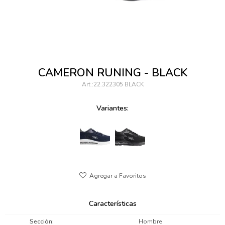
095900346
094499984
097538242
CAMERON RUNING - BLACK
095102131
22.322305 BLACK
095900371
Variantes:
095900382
095900344
094499894
095900361
Características
095900369
Sección
Hombre