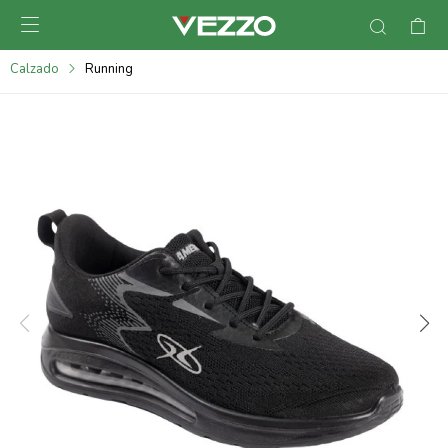

095900378
Calzado
Running
095900365
095900383
095305135
095271242
095900355
095900340
095900372
095101429
095277079