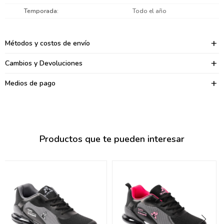
095900374
Temporada
Todo el año
095900376
Métodos y costos de envío
097080133
Cambios y Devoluciones
096433997
Medios de pago
095101509
097541983
094841050
Productos que te pueden interesar
095660015
095900341
097053671
095272924