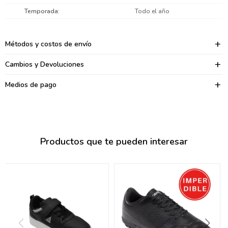
095900374
Temporada
Todo el año
095900376
Métodos y costos de envío
097080133
Cambios y Devoluciones
096433997
Medios de pago
095101509
097541983
094841050
Productos que te pueden interesar
095660015
095900341
097053671
095272924