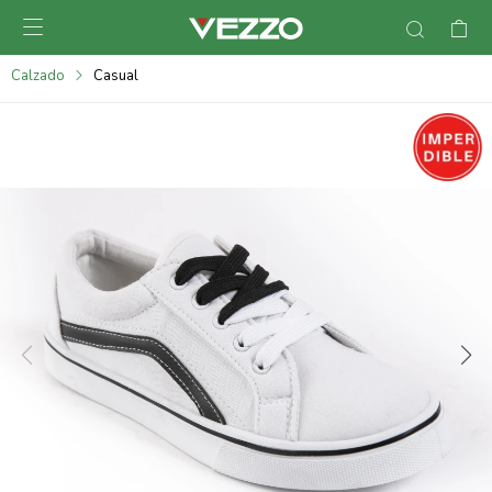

095900378
Calzado
Casual
095900365
095900383
095305135
095271242
095900355
095900340
095900372
095101429
095277079