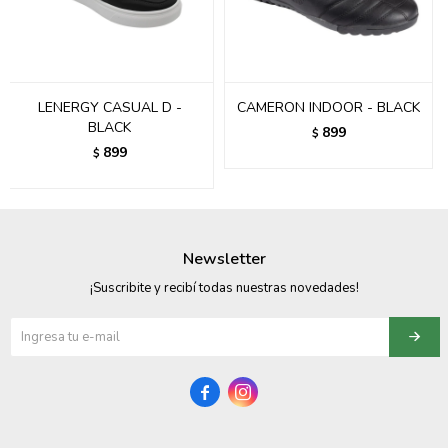
095900358
095409228
LENERGY CASUAL D -
CAMERON INDOOR - BLACK
095900359
BLACK
899
$
899
$
095101550
095900383
095900383
Newsletter
095900354
¡Suscribite y recibí todas nuestras novedades!

