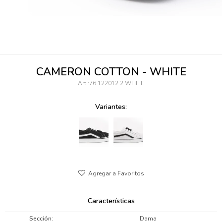
095900346
094499984
097538242
CAMERON COTTON - WHITE
095102131
76.122012.2 WHITE
095900371
Variantes:
095900382
095900344
094499894
095900361
Características
095900369
Sección
Dama