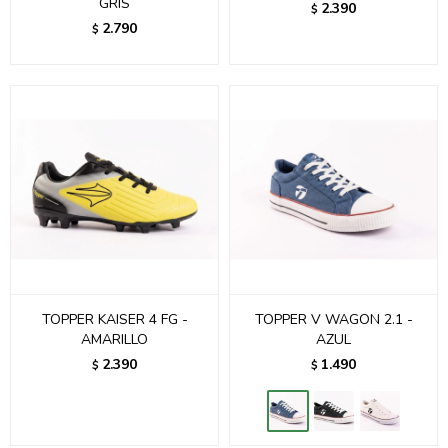
GRIS
2.390
$
2.790
$
TOPPER KAISER 4 FG -
TOPPER V WAGON 2.1 -
AMARILLO
AZUL
2.390
1.490
$
$