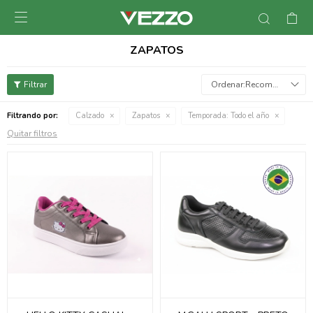

ZAPATOS
Recomendados
Filtrando por:
Calzado
Zapatos
Temporada:
Todo el año
Quitar filtros