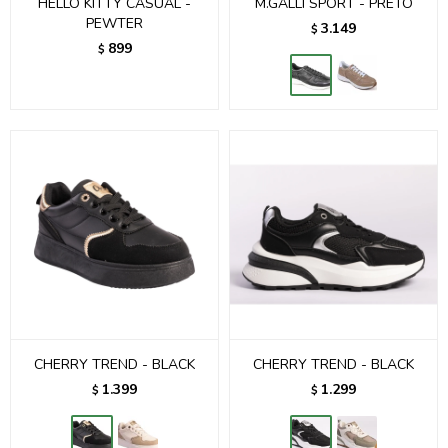
HELLO KITTY CASUAL -
M.GALLI SPORT - PRETO
PEWTER
3.149
$
899
$
CHERRY TREND - BLACK
CHERRY TREND - BLACK
1.399
1.299
$
$