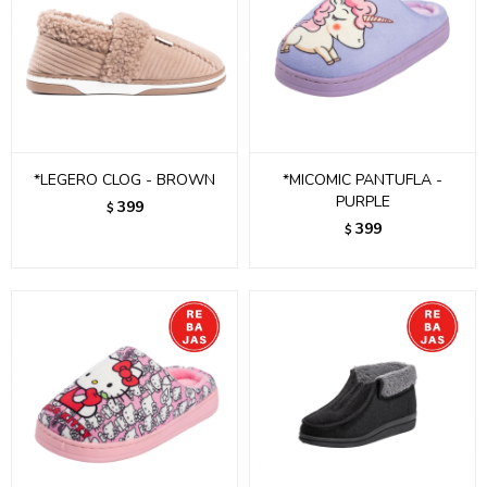
*LEGERO CLOG - BROWN
*MICOMIC PANTUFLA -
PURPLE
399
$
399
$