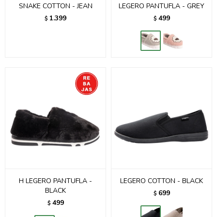
SNAKE COTTON - JEAN
LEGERO PANTUFLA - GREY
1.399
499
$
$
H LEGERO PANTUFLA -
LEGERO COTTON - BLACK
BLACK
699
$
499
$