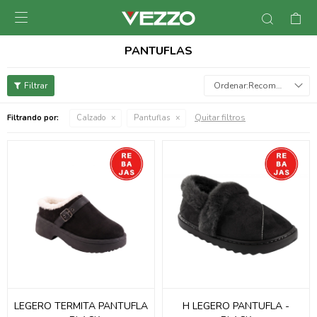

PANTUFLAS
Recomendados
Quitar filtros
Filtrando por:
Calzado
Pantuflas
LEGERO TERMITA PANTUFLA
H LEGERO PANTUFLA -