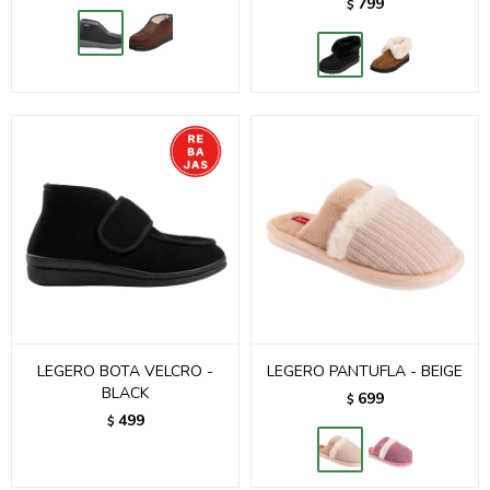
799
$
LEGERO BOTA VELCRO -
LEGERO PANTUFLA - BEIGE
BLACK
699
$
499
$