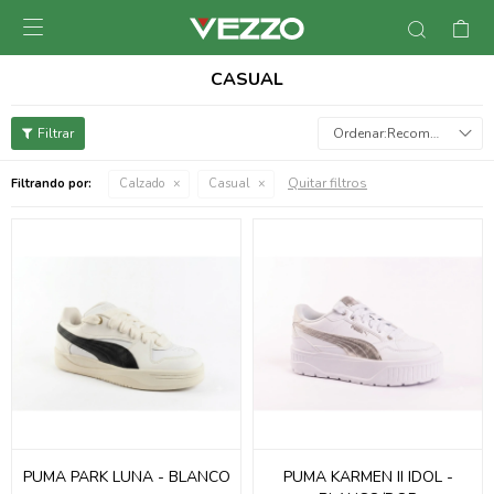

CASUAL
Recomendados
Quitar filtros
Filtrando por:
Calzado
Casual
PUMA PARK LUNA - BLANCO
PUMA KARMEN II IDOL -