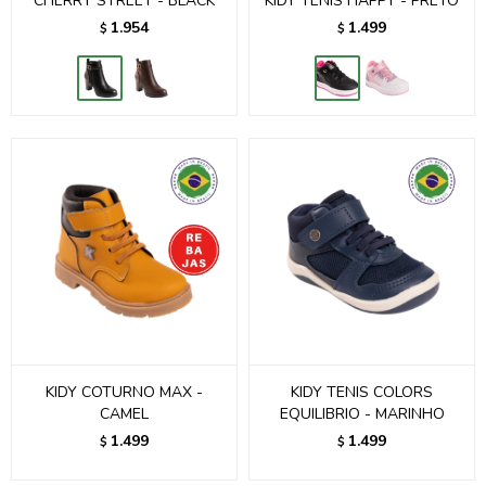
CHERRY STREET - BLACK
KIDY TENIS HAPPY - PRETO
1.954
1.499
$
$
KIDY COTURNO MAX -
KIDY TENIS COLORS
CAMEL
EQUILIBRIO - MARINHO
1.499
1.499
$
$