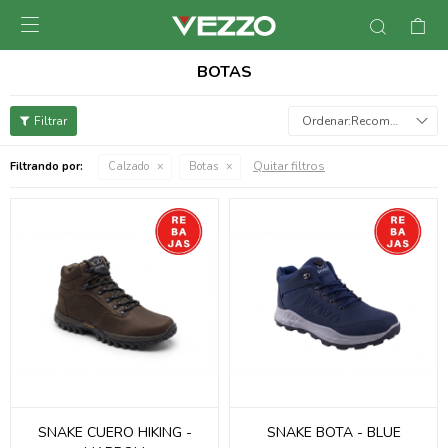

BOTAS
Recomendados
Quitar filtros
Filtrando por:
Calzado
Botas
SNAKE CUERO HIKING -
SNAKE BOTA - BLUE